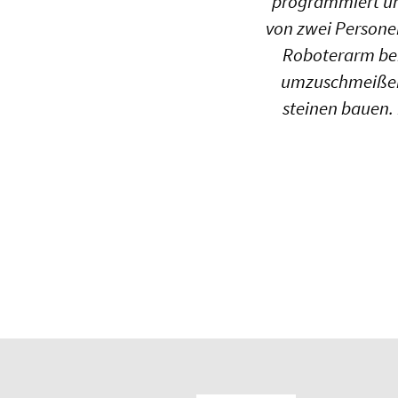
programmiert un
von zwei Personen
Roboterarm bei
umzuschmeißen.
steinen bauen.